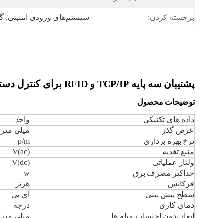
برجسته کردن:
سیستم‌های ورودی امنیتی
, 
گردا
پشتیبان سه پایه TCP/IP و RFID برای کنترل دسترسی امنیتی
توضیحات محصول
داده های تکنیکی
واحد
عرض گذر
میلی متر
نرخ بهره برداری
p/m
منبع تغذیه
V(ac)
ولتاژ عملیاتی
V(dc)
حداکثر مصرف برق
w
فرکانس
هرتز
سطح پیش بینی
آی پی
دمای کاری
درجه
ابعاد بدون احتساب میله ها
میلی متر