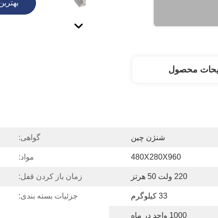
بهترین
یحات محصول
شنژن چین
گواهی:
480X280X960
مواد:
220 ولت 50 هرتز
زمان باز کردن قفل:
33 کیلوگرم
جزئیات بسته بندی:
1000 واحد در ماه