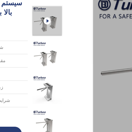
سیستم ه
بالا
شم
مقد
زم
شرایط