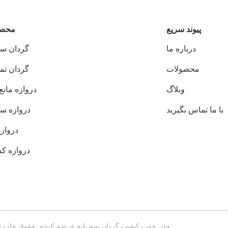
پيوند سريع
محصو
درباره ما
گردان سه 
محصولات
گردان تما
وبلاگ
دروازه مانع
با ما تماس بگیرید
دروازه 
دروازه
دروازه ک
چین خوب کیفیت گردان سه پایه عرضه کننده. حقوق چاپ 2018-2026 Turboo Automation Co., Ltd . همه حقوق محفوظ است