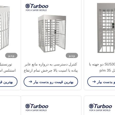
ویدیو
ویدیو
گردان تک لاین SUS304 دو جهته با
کنترل دسترسی به دروازه مانع عابر
تورنستیل
 p/m
پیاده با امنیت بالا چرخش تمام ارتفاع
و بدست بیار
بهترین قیمت رو بدست بیار
بهترین ق