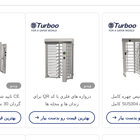
ویدیو
ویدیو
تشخیص چهره کامل
دروازه هاي فلزي با کد QR براي
CE تایید 
چرخش ارتفاع / SUS304 کامل
زندان ها و محله ها
گرد
زه 24V
و بدست بیار
بهترین قیمت رو بدست بیار
بهترین ق