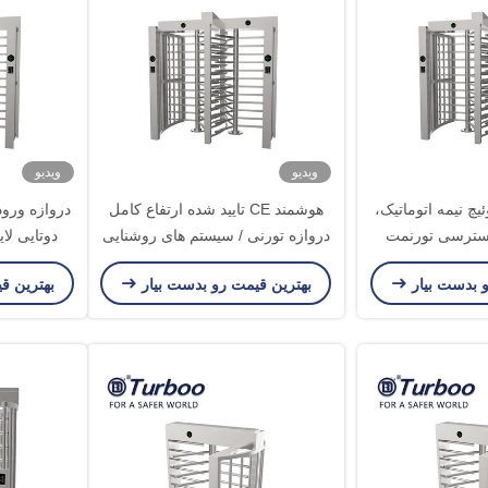
ویدیو
ویدیو
چ نیمه اتوماتیک،
هوشمند CE تایید شده ارتفاع کامل
دروازه ورود
سترسی تورنمت
دروازه تورنی / سیستم های روشنایی
دوتایی لا
Doubl
تورنی
و بدست بیار
بهترین قیمت رو بدست بیار
بهترین ق