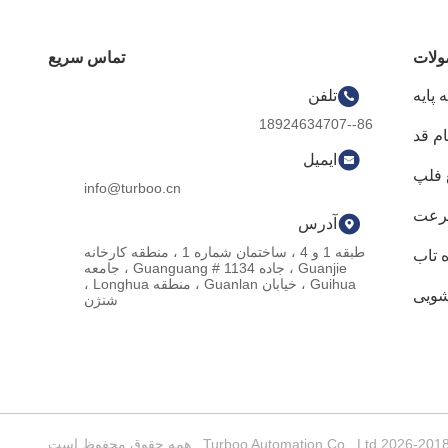
لات
تماس سریع
پایه
تلفن
86--18924634707
م قد
ایمیل
 فلپ
info@turboo.cn
سرعت
آدرس
طبقه 1 و 4 ، ساختمان شماره 1 ، منطقه کارخانه
 تاب
Guanjie ، جاده Guanguang # 1134 ، جامعه
Guihua ، خیابان Guanlan ، منطقه Longhua ،
شویی
شنژن