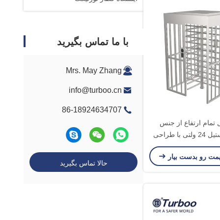
با ما تماس بگیرید
Mrs. May Zhang
info@turboo.cn
86-18924634707
 تمام ارتفاع از جنس
استنلس استیل 24 ولتی با طراحی
جدید
یمت رو بدست بیار
حالا تماس بگیرید