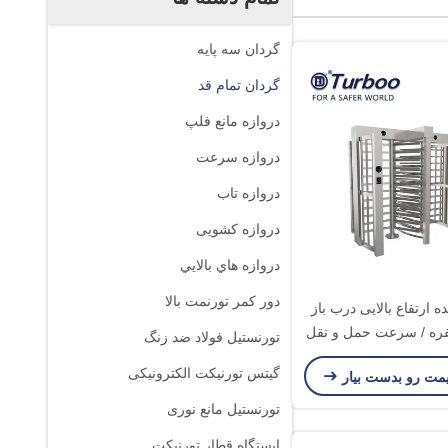
گردان سه پایه
گردان تمام قد
دروازه مانع فلپ
دروازه سرعت
دروازه تاب
دروازه کشویی
دروازه هاي بالايي
دور کمر تورنمت بالا
شده ارتفاع بالایی درب باز
ان 30 نفره / سرعت حمل و نقل
تورنستیل فولاد ضد زنگ
حداقل
گیتس تورنیکت الکترونیکی
یمت رو بدست بیار
تورنستیل مانع نوری
ایستگاه قطار تورنیکت