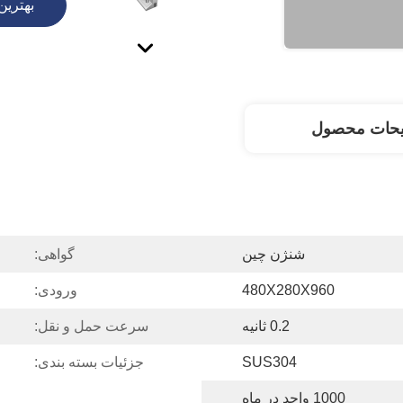
بهترین
یحات محصول
شنژن چین
گواهی:
480X280X960
ورودی:
0.2 ثانیه
سرعت حمل و نقل:
SUS304
جزئیات بسته بندی:
1000 واحد در ماه