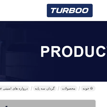
خونه
محصولات
گردان سه پایه
دروازه های امنیتی Triptist Barrier Dorsti Optic Bar برای خوابگاه دانشگاه