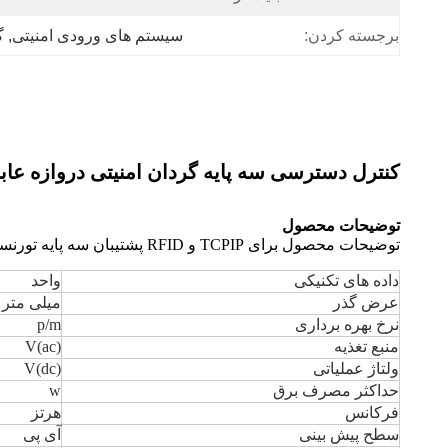
برجسته کردن:
سیستم های ورودی امنیتی
, 
گ
کنترل دسترسی سه پایه گردان امنیتی دروازه عابر پ
توضیحات محصول
توضیحات محصول برای TCPIP و RFID پشتیبان سه پایه تورنستیله برای خوابگاه دانشگاه
داده های تکنیکی
واحد
عرض گذر
میلی متر
نرخ بهره برداری
p/m
منبع تغذیه
V(ac)
ولتاژ عملیاتی
V(dc)
حداکثر مصرف برق
w
فرکانس
هرتز
سطح پیش بینی
آی پی