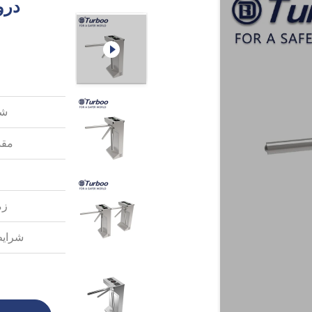
شم
مقد
زم
شرایط