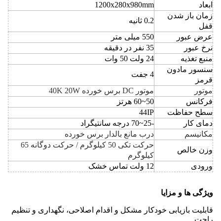
ابعاد
1200x280x980mm
زمان باز شدن
0.2 ثانیه
قفل
عرض عبور
550 میلی متر
نرخ عبور
35 نفر در دقیقه
منبع تغذیه
24 ولت 50 وات
سنسور مادون
4 جفت
قرمز
موتور
موتور DC برس خورده 40K 20W
فرکانس
50~60 هرتز
سطح حفاظت
44IP
دمای کار
-25~70 درجه سانتیگراد
مکانیسم
درب مانع بالدار برس خورده
حرکت تکی 50 کیلوگرم / حرکت دوگانه 65
وزن خالص
کیلوگرم
ورودی
12 ولت تماس خشک
ویژگی ها و مزایا
قابلیت بازیابی خودکار مشکل و اقدام اصلاحی، نگهداری و تنظیم
راحت