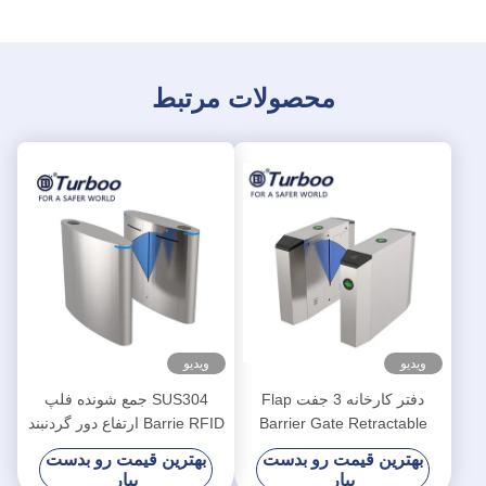
محصولات مرتبط
ویدیو
ویدیو
دفتر کارخانه 3 جفت Flap
SUS304 جمع شونده فلپ
Barrier Gate Retractable
Barrie RFID ارتفاع دور گردنبند
Automatic طراحی شده است
سیستم دروازه
بهترین قیمت رو بدست
بهترین قیمت رو بدست
بیار
بیار