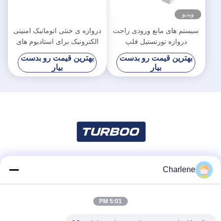
ویدیو
سیستم های مانع ورودی راحت
دروازه ی خنثی اتوماتیک امنیتی
دروازه تورنستیل فلپ
الکترونیک برای استادیوم های
مدرسه ای ES2216
بهترین قیمت رو بدست
بهترین قیمت رو بدست
بیار
بیار
Charlene
شبکه های اجتماعی
5:01 PM
تماس سریع