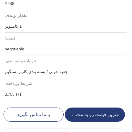
Y248
مقدار تولیدی:
1 کامپیوتر
قیمت:
negotiable
جزئیات بسته بندی:
جعبه چوبی / بسته بندی کارتن سنگین
شرایط پرداخت:
L/C، T/T،
بهترین قیمت رو بدست بیار
با ما تماس بگیرید