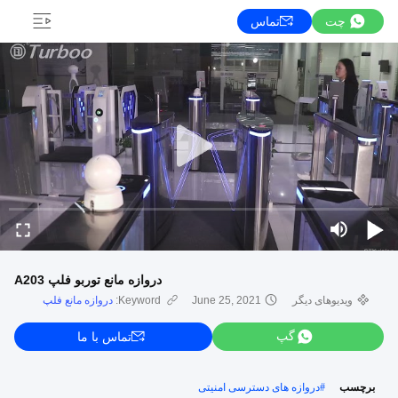
چت
تماس
دروازه مانع توربو فلپ A203
ویدیوهای دیگر
June 25, 2021
Keyword:
دروازه مانع فلپ
گپ
تماس با ما
برچسب
#
دروازه های دسترسی امنیتی