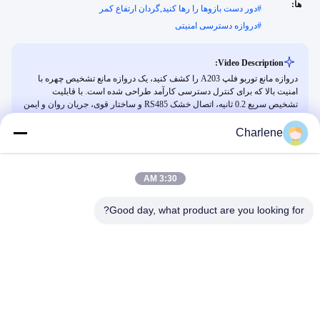
ها:
#
دور دست بازوها را رها کنید,گردان ارتفاع کمر
#
دروازه دسترسی امنیتی
Video Description:
دروازه مانع توربو فلپ A203 را کشف کنید، یک دروازه مانع تشخیص چهره با
امنیت بالا که برای کنترل دسترسی کارآمد طراحی شده است. با قابلیت
تشخیص سریع 0.2 ثانیه، اتصال خشک RS485 و ساختار قوی، جریان روان و ایمن
عابر پیاده را در مناطق پرترافیک تضمین می کند.
Charlene
ویدیوهای مرتبط
3:30 AM
Good day, what product are you looking for?
00:24
00:28
محصول جدید Apex LA3220
چک کردن بلیت ورودی مترو در تورنستیل
T3630
LA3220
March 23, 2026
March 11, 2026