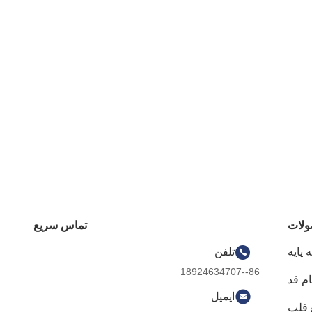
لات
تماس سریع
پایه
تلفن
86--18924634707
م قد
ایمیل
 فلپ