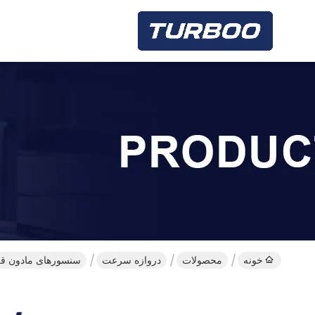
خونه
محصولات
دروازه سرعت
سنسورهای مادون قر