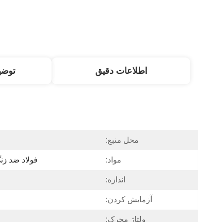
اطلاعات دقیق
توض
محل منبع:
مواد:
فولاد ضد زنگ 304 یا فولاد ضد ز
اندازه:
آزمایش کردن:
ولتاژ محرک: