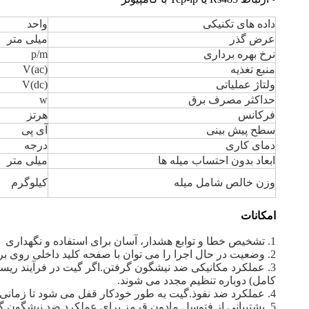
داده های تکنیکی
واحد
عرض گذر
میلی متر
نرخ بهره برداری
p/m
منبع تغذیه
V(ac)
ولتاژ عملیاتی
V(dc)
حداکثر مصرف برق
w
فرکانس
هرتز
سطح پیش بینی
آی پی
دمای کاری
درجه
ابعاد بدون احتساب میله ها
میلی متر
وزن خالص شامل میله
کیلوگرم
امکانات
1. تشخیص خطا و توابع هشدار، آسان برای استفاده و نگهداری
2. وضعیت در حال اجرا را می توان با صفحه کلید داخلی روی برد اصلی برنامه ریزی و کنترل کرد
3. عملکرد مکانیکی ضد نیشگون گرفتن.اگر گیت در فرآیند ریس
کامل) دوباره تنظیم مجدد می شوند.
4. عملکرد ضد نفوذ.گیت به طور خودکار قفل می شود تا زمانی که سیگنال باز شدن دریافت شود
5. پشتیبانی از فتوسل مادون قرمز برای عملکرد ضد نیشگون گرفتن و تنظیم مجدد