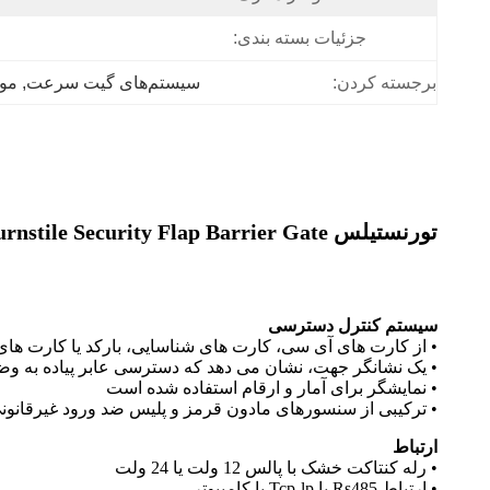
جزئیات بسته بندی:
برجسته کردن:
سیستم‌های گیت سرعت
, 
موا
تورنستیلس Speed ​​Gate Turnstile Security Flap Barrier Gate گردان های نوری برای ساختمان اداری
سیستم کنترل دسترسی
• از کارت های آی سی، کارت های شناسایی، بارکد یا کارت های
• یک نشانگر جهت، نشان می دهد که دسترسی عابر پیاده به وضع
• نمایشگر برای آمار و ارقام استفاده شده است
• ترکیبی از سنسورهای مادون قرمز و پلیس ضد ورود غیرقانونی
ارتباط
• رله کنتاکت خشک با پالس 12 ولت یا 24 ولت
• ارتباط Rs485 یا Tcp-lp با کامپیوتر