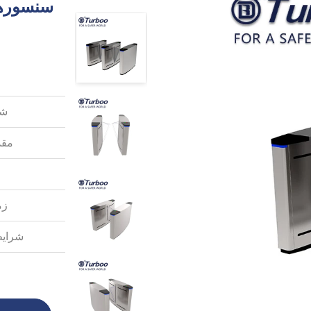
سنسورها
شم
مقد
زم
شرایط