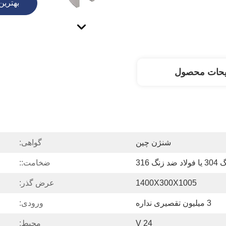
بهترین
یحات محصول
شنژن چین
گواهی:
نگ 316
ضخامت::
1400X300X1005
عرض گذر:
3 میلیون تقصیری نداره
ورودی:
24 V
محیط: