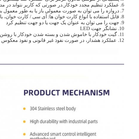
6. عملکرد تنظیم مجدد خودکار.در صورتی که کاربر نتواند در مدت زمان تعیین شده (زمان پیش فرض 5 ثانیه باشد)، سیستم به طور خودکار اختیار کاربر فعلی را لغو می کند.
7. دروازه را می توان به صورت معمولی باز یا به طور معمول بسته تنظیم کرد
8. قابل استفاده با انواع کارت خوان ها: آی سی / کارت خوان، بارکد، اثر انگشت و غیره (کنترل کننده دسترسی مورد نیاز است)
9. جهت را می توان به عنوان یک جهت یا دو جهت تنظیم کرد
10. نشانگر جهت LED
11. گیت خودکار با خاموش شدن و بسته شدن خودکار با روشن شدن باز می شود
12. عملکرد هشدار، در صورت نفوذ غیر قانونی و نفوذ معکوس و غیره.