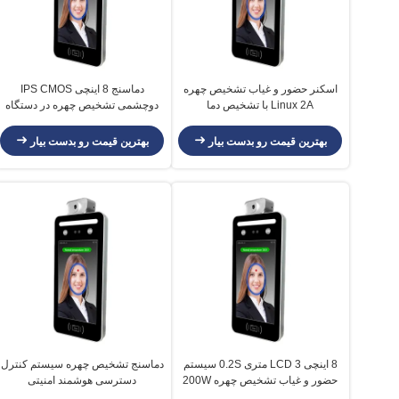
اسکنر حضور و غیاب تشخیص چهره
دماسنج 8 اینچی IPS CMOS
Linux 2A با تشخیص دما
دوچشمی تشخیص چهره در دستگاه
آی سی / کارت خوان داخلی
بهترین قیمت رو بدست بیار
بهترین قیمت رو بدست بیار
8 اینچی LCD 3 متری 0.2S سیستم
دماسنج تشخیص چهره سیستم کنترل
حضور و غیاب تشخیص چهره 200W
دسترسی هوشمند امنیتی
پیکسل