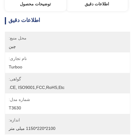
اطلاعات دقیق
توضیحات محصول
اطلاعات دقیق
محل منبع:
چین
نام تجاری:
Turboo
گواهی:
CE, ISO9001,FCC,RoHS,etc.
شماره مدل:
T3630
اندازه:
2100*220*1150 میلی متر