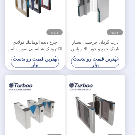
ویدیو
ویدیو
درب گردان چرخشی بسیار
چرخ دنده اتوماتيك فولادي
باریک جمع و جور بالا و پایین
الکترونيک شناسايي صورت امن
ترنستی گردان سرعت کنترل
دروازه مانع سوينگ ضد آب
بهترین قیمت رو بدست
بهترین قیمت رو بدست
دسترسی RFID
بیار
بیار