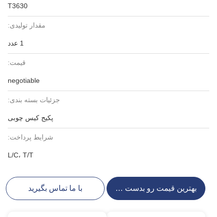
T3630
مقدار تولیدی:
1 عدد
قیمت:
negotiable
جزئیات بسته بندی:
پکیج کیس چوبی
شرایط پرداخت:
L/C، T/T
بهترین قیمت رو بدست بیار
با ما تماس بگیرید