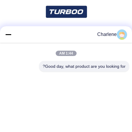
Charlene
شبکه های اجتماعی
1:44 AM
تماس سریع
Good day, what product are you looking for?
تلفن
86--18924634707
ایمیل
info@turboo.cn
آدرس
طبقه 1 و 4 ، ساختمان شماره 1 ، منطقه کارخانه Guanjie ، جاده
Guanguang # 1134 ، جامعه Guihua ، خیابان Guanlan ، منطقه
Longhua ، شنژن