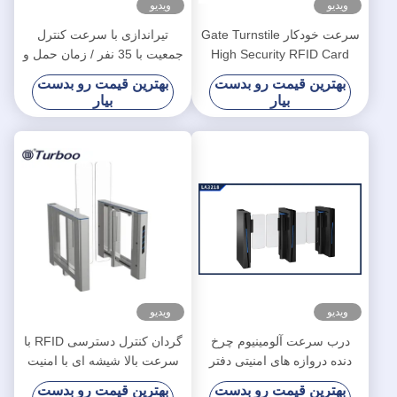
ویدیو
ویدیو
سرعت خودکار Gate Turnstile
تیراندازی با سرعت کنترل
High Security RFID Card
جمعیت با 35 نفر / زمان حمل و
Reader 100-240V با موتور
نقل حداقل
بهترین قیمت رو بدست
بهترین قیمت رو بدست
Servo بدون برس
بیار
بیار
ویدیو
ویدیو
درب سرعت آلومینیوم چرخ
گردان کنترل دسترسی RFID با
دنده دروازه های امنیتی دفتر
سرعت بالا شیشه ای با امنیت
کنترل دسترسی دروازه پیاده
بالا برای ساختمان اداری
بهترین قیمت رو بدست
بهترین قیمت رو بدست