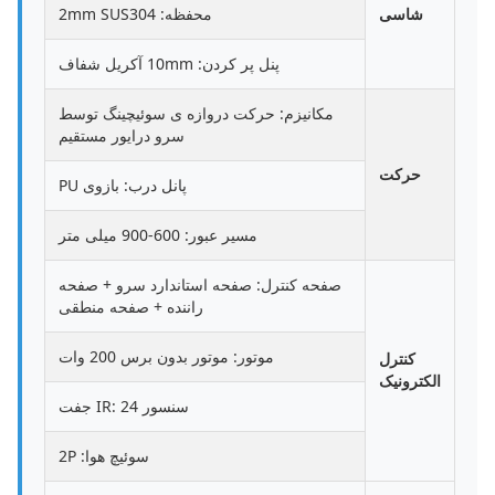
شاسی
محفظه: 2mm SUS304
پنل پر کردن: 10mm آکریل شفاف
مکانیزم: حرکت دروازه ی سوئیچینگ توسط
سرو درایور مستقیم
حرکت
پانل درب: بازوی PU
مسیر عبور: 600-900 میلی متر
صفحه کنترل: صفحه استاندارد سرو + صفحه
راننده + صفحه منطقی
موتور: موتور بدون برس 200 وات
کنترل
الکترونیک
سنسور IR: 24 جفت
سوئیچ هوا: 2P