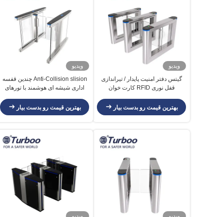
ویدیو
ویدیو
گیتس دفتر امنیت پایدار / تیراندازی
Anti-Collision slision چندین قفسه
قفل نوری RFID کارت خوان
اداری شیشه ای هوشمند با تورهای
گردان کم هزینه پیموده می شود
بهترین قیمت رو بدست بیار
بهترین قیمت رو بدست بیار
ویدیو
ویدیو