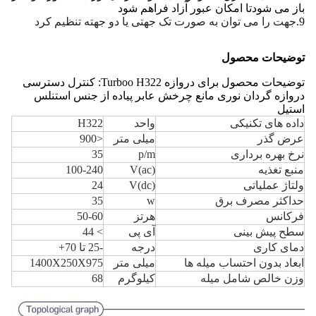
باز می شود
تا امکان عبور آزاد فراهم شود
9.
جهت را می توان به صورت تک جهتی یا دو جهته تنظیم کرد
توضیحات محصول
توضیحات محصول برای دروازه Turboo H322: کنترل دسترسی
دروازه گردان نوری مانع چرخش عابر پیاده از جنس استنلس
استیل
داده های تکنیکی
واحد
H322
عرض گذر
میلی متر
<900
نرخ بهره برداری
p/m
35
منبع تغذیه
V(ac)
100-240
ولتاژ عملیاتی
V(dc)
24
حداکثر مصرف برق
w
35
فرکانس
هرتز
50-60
سطح پیش بینی
آی پی
> 44
دمای کاری
درجه
-25 تا 70+
ابعاد بدون احتساب میله ها
میلی متر
1400X250X975
وزن خالص شامل میله
کیلوگرم
68