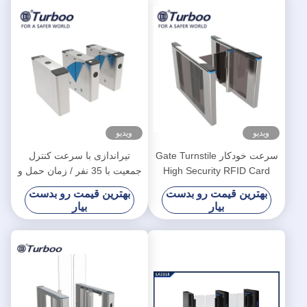
ویدیو
ویدیو
سرعت خودکار Gate Turnstile
تیراندازی با سرعت کنترل
High Security RFID Card
جمعیت با 35 نفر / زمان حمل و
Reader 100-240V با موتور
نقل حداقل
بهترین قیمت رو بدست
بهترین قیمت رو بدست
Servo بدون برس
بیار
بیار