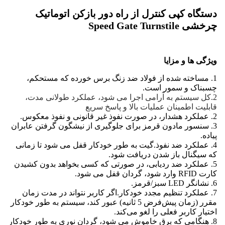
دستگاه کپی کنترل از راه دور بازکن اتوماتیک
چرخشی Speed ​​Gate Turnstile
ویژگی ها و مزایا
1. م
ساخته شده از فولاد ضد زنگ برس خورده که مستحکم،
چسبناک و سمور است.
2.
کل سیستم به آرامی اجرا می شود، عملکرد طولانی مدت،
قابلیت اطمینان عملیات بالا و پاسخ سریع
2. عملکرد هشدار، در صورت نفوذ غیر قانونی و نفوذ معکوس.
3. سنسور مادون قرمز برای جلوگیری از نیشگون گرفتن عابران
پیاده.
4. عملکرد ضد نفوذ.گیت به طور خودکار قفل می شود تا زمانی
که سیگنال باز شدن دریافت شود.
5. عملکرد ضد ردیابی، در صورتی که کسی بخواهد بدون کشیدن
کارت RFID وارد شود، گردان قفل می شود.
6. نشانگر LED سبز/قرمز.
7. عملکرد تنظیم مجدد خودکار.اگر کاربر نتواند در مدت زمان
مقرر (زمان پیش‌فرض 5 ثانیه) عبور کند، سیستم به طور خودکار
اختیار کاربر فعلی را لغو می‌کند.
8. هنگامی که برق خاموش می شود، گردان نوری به طور خودکار