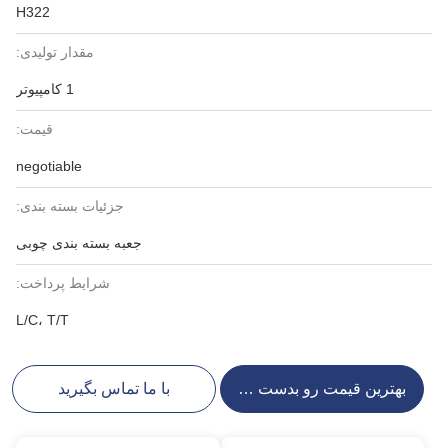
H322
مقدار تولیدی:
1 کامپیوتر
قیمت:
negotiable
جزئیات بسته بندی:
جعبه بسته بندی چوبی
شرایط پرداخت:
L/C، T/T
بهترین قیمت رو بدست بیار
با ما تماس بگیرید