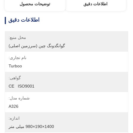
اطلاعات دقیق
توضیحات محصول
اطلاعات دقیق
محل منبع:
گوانگدونگ چین (سرزمین اصلی)
نام تجاری:
Turboo
گواهی:
CE   ISO9001
شماره مدل:
A326
اندازه:
1400×190×980 میلی متر