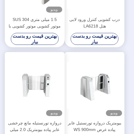
ویدیو
درب کشویی کنترل ورود لابی
1.5 میلی متری SUS 304
هتل LA6218
موتور کشویی موتور کشویی با
5 جفت سنسور مادون قرمز
بهترین قیمت رو بدست
بهترین قیمت رو بدست
بیار
بیار
ویدیو
ویدیو
بیومتریک دروازه تورنستیل عابر
دروازه تورنستیله مانع چرخشی
پیاده عرض WS 900mm
عابر پیاده بیومتریک 2.0 میلی