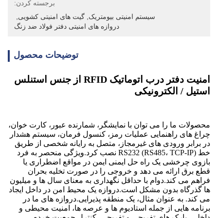
برجسته کردن:
سیستم امنیتی بیومتریک
, 
گیت های امنیتی کشویی
, 
دروازه های امنیتی دفتر فولاد ضد زنگ
توضیحات محصول
امنیت دفتر درب اتوماتیک RFID از جنس استنلس
استیل / الکترونیکی
محصولات ما را می توان با نمایشگر، شمارنده عبور، کارت خوان،
چراغ های راهنمایی عملیات رمز، کنسول فرمان، سیستم هشدار
در برابر ورودی های غیرمجاز، متصل به رایانه شخصی از طریق
خط RS232 (RS485، TCP-IP) نصب کرد.ویژگی منحصر به فرد
بازوی چرخشی یک راه حل ایمنی ایمن در مواقع اضطراری یا
قطع برق ارائه می دهد و خروجی را در صورت تخلیه بحران
فراهم می کند.دوام با حداقل نگهداری به معنای سال ها و میلیون
ها گذرگاه بدون مشکل است.دروازه یک محیط امن در داخل ایجاد
می کند. به عنوان مثال، یک منطقه پذیرایی.دروازه های ما در
برنامه هایی از جمله استادیوم ها و عرصه ها، امنیت محیطی و
داخلی، پارک های تفریحی و تفریحی، کنترل جمعیت خرده