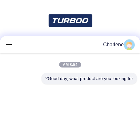
Charlene
شبکه های اجتماعی
8:54 AM
تماس سریع
Good day, what product are you looking for?
تلفن
86--18924634707
ایمیل
info@turboo.cn
آدرس
طبقه 1 و 4 ، ساختمان شماره 1 ، منطقه کارخانه Guanjie ، جاده