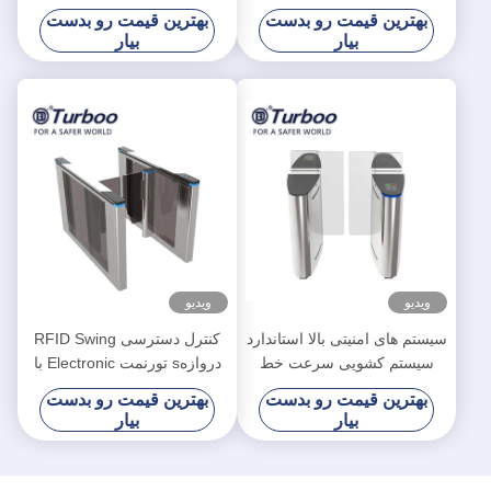
RS485
متری فولاد غلتکی سرد داخلی
بهترین قیمت رو بدست
بهترین قیمت رو بدست
بیار
بیار
ویدیو
ویدیو
سیستم های امنیتی بالا استاندارد
کنترل دسترسی RFID Swing
سیستم کشویی سرعت خط
دروازهs تورنمت Electronic با
برای هوشمند روتختی دفتر
عملکرد ضد ضربه
بهترین قیمت رو بدست
بهترین قیمت رو بدست
بیار
بیار