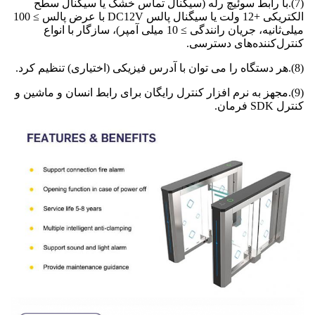
(7).با رابط سوئیچ رله (سیگنال تماس خشک یا سیگنال سطح
الکتریکی +12 ولت یا سیگنال پالس DC12V با عرض پالس ≥ 100
میلی‌ثانیه، جریان رانندگی ≥ 10 میلی آمپر)، سازگار با انواع
کنترل‌کننده‌های دسترسی.
(8).هر دستگاه را می توان با آدرس فیزیکی (اختیاری) تنظیم کرد.
(9).مجهز به نرم افزار کنترل رایگان برای رابط انسان و ماشین و
کنترل SDK فرمان.