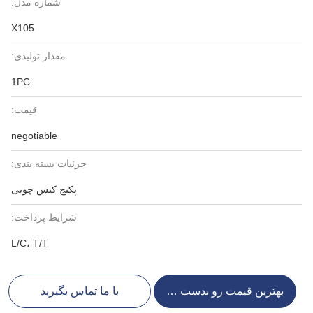
شماره مدل:
X105
مقدار تولیدی:
1PC
قیمت:
negotiable
جزئیات بسته بندی:
پکیج کیس چوبی
شرایط پرداخت:
L/C، T/T
بهترین قیمت رو بدست بیار
با ما تماس بگیرید