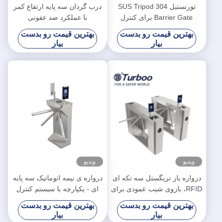
تورنستیل 304 SUS Tripod
درب گردان سه پایه ارتفاع کمر
Barrier Gate برای کنترل
با عملکرد ضد عفونی
دسترسی عابر پیاده
بهترین قیمت رو بدست
بهترین قیمت رو بدست
بیار
بیار
ویدیو
ویدیو
دروازه باز تریگستل سه تکه ای
دروازه ی نیمه اتوماتیک سه پایه
RFID، بازوی شیب عمودی برای
ای - یکپارچه با سیستم کنترل
مدرسه
دسترسی امنیتی
بهترین قیمت رو بدست
بهترین قیمت رو بدست
بیار
بیار