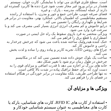
است. سطح فلزی فولادی می تواند با نمایشگر، کارت خوان، سیستم
هشدار در برابر ورود غیر مجاز نصب شود.چرخ دنده ها کاربرد گسترده ای
دارند از جمله ایستگاه، مدرسه ، پارک ، و غیره
فضای صرفه جویی، طراحی جمع و جور و مدرن، با استفاده از راننده
مستقیم مغناطیسی که اطمینان بالاتر، عملکرد بهتر، مقاومت در برابر هر
شرایط و نگهداری رایگان را تضمین می کند.
درایو خاموش و کم مصرف انرژی انرژی بسیار کمی مصرف می کند و با
سرعت فرد وارد می شود.
ویژگی منحصر به فرد بازوی سقوط یک راه حل ایمنی در صورت
اضطراری یا قطع برق را فراهم می کند.
خنک کننده هیدرولیک ساخته شده باعث می شود که چرخش چرخدار به
راحتی و خاموش کار کند.
چراغ های روشن LED، تجربه کاربر و پیاده روی را ساده و لذت بخش
می کنند.
ساخت یک بلوک جوش داده شده تضمین نمی کند که در مکانیسم
چرخش در طول زمان نرم شود یا تغییر شکل دهد.
خانه های بزرگ تر اجازه می دهد تا قدرت اضافی و مزایای قوی را به
دست آورد که برای حفظ ترافیک پیاده در شدت بالا کافی است.
نه تنها طراحی ظریف، بلکه مقاومت در برابر خوردگی در هنگام استفاده
در فضای باز را فراهم می کند.
ویژگی ها و مزایای آن
.
• استفاده از کارت های RFID IC، کارت های شناسایی، بارکد یا
کارت های مغناطیسی به عنوان سیستم شناسایی خودکار و