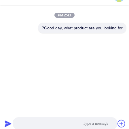
2:43 PM
تماس سریع
Good day, what product are you looking for?
تلفن
86--18924634707
ایمیل
info@turboo.cn
آدرس
طبقه 1 و 4 ، ساختمان شماره 1 ، منطقه کارخانه Guanjie ، جاده
Guanguang # 1134 ، جامعه Guihua ، خیابان Guanlan ، منطقه
Longhua ، شنژن
سیاست حفظ حریم خصوصی
|
نقشه سایت
چین خوب کیفیت گردان سه پایه عرضه کننده. حقوق چاپ 2018-2026
Turboo Automation Co., Ltd . همه حقوق محفوظ است